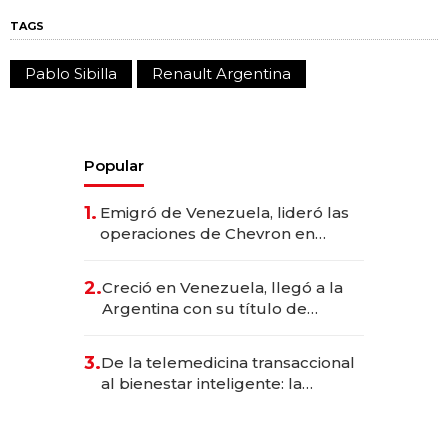
TAGS
Pablo Sibilla
Renault Argentina
Popular
1.
Emigró de Venezuela, lideró las
operaciones de Chevron en
EE.UU. y hoy es la única mujer
CEO en Vaca Muerta
2.
Creció en Venezuela, llegó a la
Argentina con su título de
abogado y construyó un imperio
gastronómico que revoluciona
3.
De la telemedicina transaccional
las marcas "fast premium"
al bienestar inteligente: la
evolución de doc24 para
transformar a las organizaciones