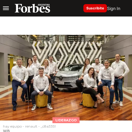
Sign In
Suscribite
LIDERAZGO
hay equipo - renault - _c8a3351
WB