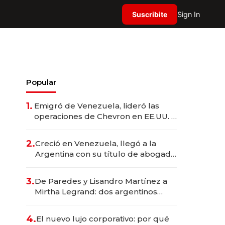
Suscribite
Sign In
Popular
1.
Emigró de Venezuela, lideró las
operaciones de Chevron en EE.UU. y
hoy es la única mujer CEO en Vaca
Muerta
2.
Creció en Venezuela, llegó a la
Argentina con su título de abogado
y construyó un imperio
gastronómico que revoluciona las
3.
De Paredes y Lisandro Martínez a
marcas "fast premium"
Mirtha Legrand: dos argentinos
impulsan el negocio del wellness
deportivo y el cuidado corporal
4.
El nuevo lujo corporativo: por qué