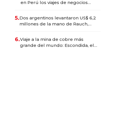
en Perú los viajes de negocios
dejan de ser reuniones para
convertirse en experiencias
5.
Dos argentinos levantaron US$ 6,2
transformadoras
millones de la mano de Rauch,
Englebienne y Woloski
6.
Viaje a la mina de cobre más
grande del mundo: Escondida, el
gigante chileno que exporta US$
14.000 millones anuales