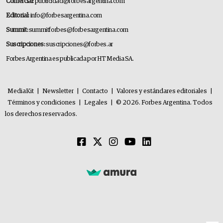
Comercial:
publicidad@forbesargentina.com
Editorial:
info@forbesargentina.com
Summit:
summitforbes@forbesargentina.com
Suscripciones:
suscripciones@forbes.ar
Forbes Argentina es publicada por HT Media SA.
MediaKit
|
Newsletter
|
Contacto
|
Valores y estándares editoriales
|
Términos y condiciones
|
Legales
|
© 2026. Forbes Argentina. Todos
los derechos reservados.