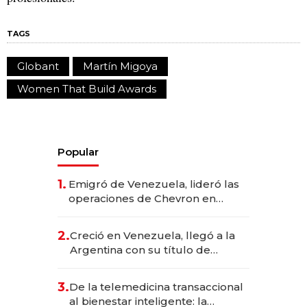
TAGS
Globant
Martín Migoya
Women That Build Awards
Popular
1.
Emigró de Venezuela, lideró las
operaciones de Chevron en
EE.UU. y hoy es la única mujer
CEO en Vaca Muerta
2.
Creció en Venezuela, llegó a la
Argentina con su título de
abogado y construyó un imperio
gastronómico que revoluciona
3.
De la telemedicina transaccional
las marcas "fast premium"
al bienestar inteligente: la