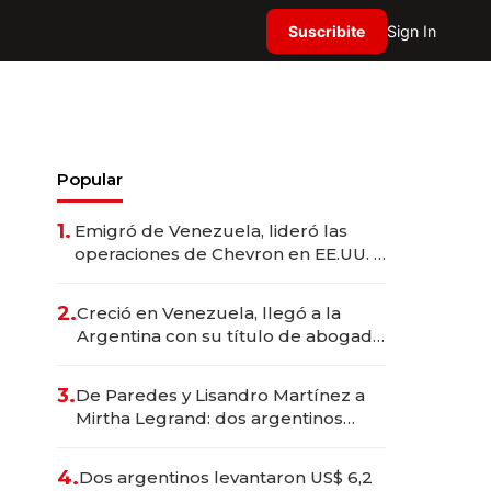
Suscribite
Sign In
Popular
1.
Emigró de Venezuela, lideró las
operaciones de Chevron en EE.UU. y
hoy es la única mujer CEO en Vaca
Muerta
2.
Creció en Venezuela, llegó a la
Argentina con su título de abogado
y construyó un imperio
gastronómico que revoluciona las
3.
De Paredes y Lisandro Martínez a
marcas "fast premium"
Mirtha Legrand: dos argentinos
impulsan el negocio del wellness
deportivo y el cuidado corporal
4.
Dos argentinos levantaron US$ 6,2