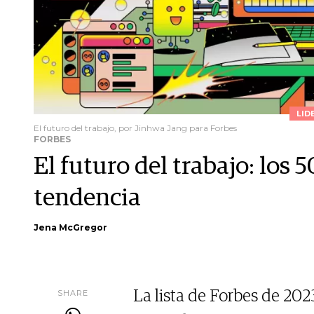
LID
El futuro del trabajo, por Jinhwa Jang para Forbes
FORBES
El futuro del trabajo: los 
tendencia
Jena McGregor
SHARE
La lista de Forbes de 2023