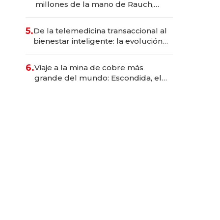
millones de la mano de Rauch,
Englebienne y Woloski
5.
De la telemedicina transaccional al
bienestar inteligente: la evolución
de doc24 para transformar a las
organizaciones
6.
Viaje a la mina de cobre más
grande del mundo: Escondida, el
gigante chileno que exporta US$
14.000 millones anuales