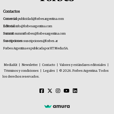
Contactos
Comercial:
publicidad@forbesargentina.com
Editorial:
info@forbesargentina.com
Summit:
summitforbes@forbesargentina.com
Suscripciones:
suscripciones@forbes.ar
Forbes Argentina es publicada por HT Media SA.
MediaKit
|
Newsletter
|
Contacto
|
Valores y estándares editoriales
|
Términos y condiciones
|
Legales
|
© 2026. Forbes Argentina. Todos
los derechos reservados.