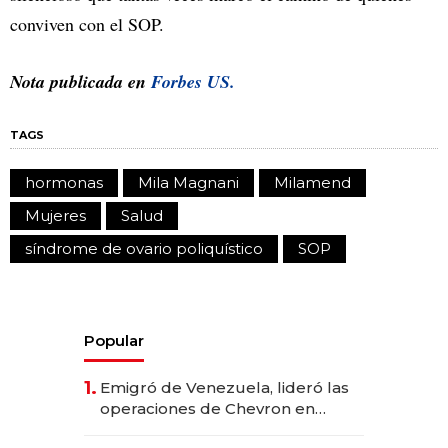
conviven con el SOP.
Nota publicada en
Forbes US.
TAGS
hormonas
Mila Magnani
Milamend
Mujeres
Salud
síndrome de ovario poliquístico
SOP
Popular
1.
Emigró de Venezuela, lideró las
operaciones de Chevron en
EE.UU. y hoy es la única mujer