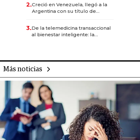
CEO en Vaca Muerta
2.
Creció en Venezuela, llegó a la
Argentina con su título de
abogado y construyó un imperio
gastronómico que revoluciona
3.
De la telemedicina transaccional
las marcas "fast premium"
al bienestar inteligente: la
evolución de doc24 para
transformar a las organizaciones
Más noticias