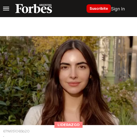
Sign In
Suscribite
LIDERAZGO
67fe951065b20
.