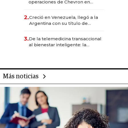
operaciones de Chevron en
EE.UU. y hoy es la única mujer
CEO en Vaca Muerta
2.
Creció en Venezuela, llegó a la
Argentina con su título de
abogado y construyó un imperio
gastronómico que revoluciona
3.
De la telemedicina transaccional
las marcas "fast premium"
al bienestar inteligente: la
evolución de doc24 para
transformar a las organizaciones
Más noticias