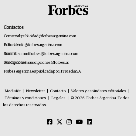
Contactos
Comercial:
publicidad@forbesargentina.com
Editorial:
info@forbesargentina.com
Summit:
summitforbes@forbesargentina.com
Suscripciones:
suscripciones@forbes.ar
Forbes Argentina es publicada por HT Media SA.
MediaKit
|
Newsletter
|
Contacto
|
Valores y estándares editoriales
|
Términos y condiciones
|
Legales
|
© 2026. Forbes Argentina. Todos
los derechos reservados.