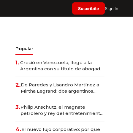
Suscribite
Sign In
Popular
1.
Creció en Venezuela, llegó a la
Argentina con su título de abogado
y construyó un imperio
gastronómico que revoluciona las
2.
De Paredes y Lisandro Martínez a
marcas "fast premium"
Mirtha Legrand: dos argentinos
impulsan el negocio del wellness
deportivo y el cuidado corporal
3.
Philip Anschutz, el magnate
petrolero y rey del entretenimiento
que va por la licitación de
Tecnópolis junto a Fénix
4.
El nuevo lujo corporativo: por qué