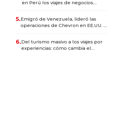
en Perú los viajes de negocios
dejan de ser reuniones para
convertirse en experiencias
5.
Emigró de Venezuela, lideró las
transformadoras
operaciones de Chevron en EE.UU. y
hoy es la única mujer CEO en Vaca
Muerta
6.
Del turismo masivo a los viajes por
experiencias: cómo cambia el
negocio de la asistencia al viajero