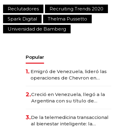
Reclutadores
Recruiting Trends 2020
Spark Digital
Thelma Pussetto
Universidad de Bamberg
Popular
1.
Emigró de Venezuela, lideró las
operaciones de Chevron en
EE.UU. y hoy es la única mujer
CEO en Vaca Muerta
2.
Creció en Venezuela, llegó a la
Argentina con su título de
abogado y construyó un imperio
gastronómico que revoluciona
3.
De la telemedicina transaccional
las marcas "fast premium"
al bienestar inteligente: la
evolución de doc24 para
transformar a las organizaciones