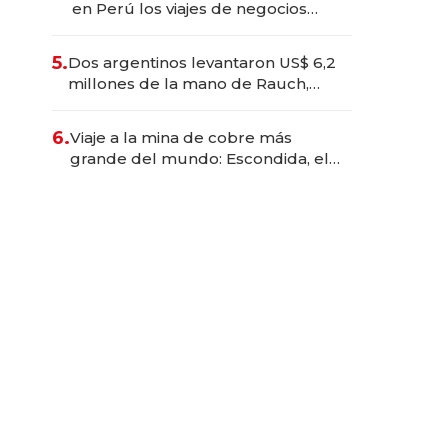
en Perú los viajes de negocios
dejan de ser reuniones para
convertirse en experiencias
5.
Dos argentinos levantaron US$ 6,2
transformadoras
millones de la mano de Rauch,
Englebienne y Woloski
6.
Viaje a la mina de cobre más
grande del mundo: Escondida, el
gigante chileno que exporta US$
14.000 millones anuales