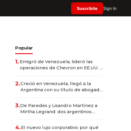
Suscribite
Sign In
Popular
1.
Emigró de Venezuela, lideró las
operaciones de Chevron en EE.UU. y
hoy es la única mujer CEO en Vaca
Muerta
2.
Creció en Venezuela, llegó a la
Argentina con su título de abogado
y construyó un imperio
gastronómico que revoluciona las
3.
De Paredes y Lisandro Martínez a
marcas "fast premium"
Mirtha Legrand: dos argentinos
impulsan el negocio del wellness
deportivo y el cuidado corporal
4.
El nuevo lujo corporativo: por qué