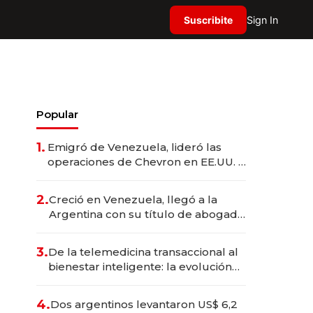
Suscribite
Sign In
Popular
1.
Emigró de Venezuela, lideró las
operaciones de Chevron en EE.UU. y
hoy es la única mujer CEO en Vaca
Muerta
2.
Creció en Venezuela, llegó a la
Argentina con su título de abogado
y construyó un imperio
gastronómico que revoluciona las
3.
De la telemedicina transaccional al
marcas "fast premium"
bienestar inteligente: la evolución
de doc24 para transformar a las
organizaciones
4.
Dos argentinos levantaron US$ 6,2