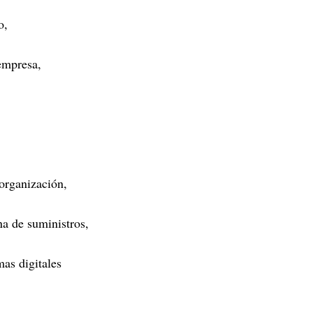
io,
 empresa,
 organización,
na de suministros,
mas digitales