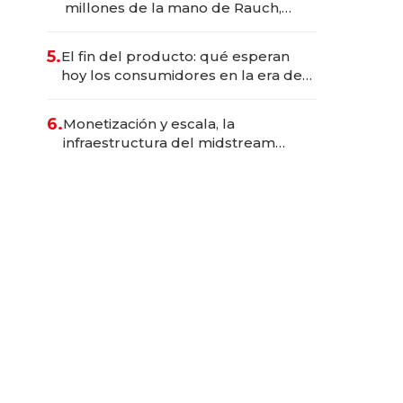
millones de la mano de Rauch,
Englebienne y Woloski
5.
El fin del producto: qué esperan
hoy los consumidores en la era de
las experiencias inteligentes
6.
Monetización y escala, la
infraestructura del midstream
busca destrabar el potencial de
Vaca Muerta