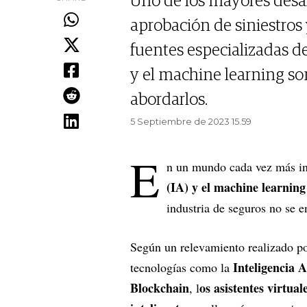
Uno de los mayores desafí
aprobación de siniestros 
fuentes especializadas de 
y el machine learning so
abordarlos.
5 Septiembre de 2023 15.59
E
n un mundo cada vez más int
(IA) y el machine learnin
industria de seguros no se e
Según un relevamiento realizado p
Inteligencia A
tecnologías como la
Blockchain
os asistentes virtual
, l