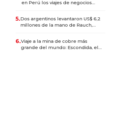
en Perú los viajes de negocios
dejan de ser reuniones para
convertirse en experiencias
5.
Dos argentinos levantaron US$ 6,2
transformadoras
millones de la mano de Rauch,
Englebienne y Woloski
6.
Viaje a la mina de cobre más
grande del mundo: Escondida, el
gigante chileno que exporta US$
14.000 millones anuales