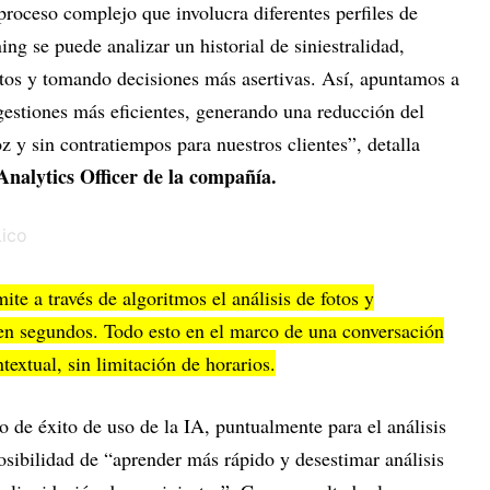
proceso complejo que involucra diferentes perfiles de
ing se puede analizar un historial de siniestralidad,
tos y tomando decisiones más asertivas. Así, apuntamos a
 gestiones más eficientes, generando una reducción del
 y sin contratiempos para nuestros clientes”, detalla
Analytics Officer de la compañía.
ite a través de algoritmos el análisis de fotos y
en segundos. Todo esto en el marco de una conversación
textual, sin limitación de horarios.
o de éxito de uso de la IA, puntualmente para el análisis
osibilidad de “aprender más rápido y desestimar análisis