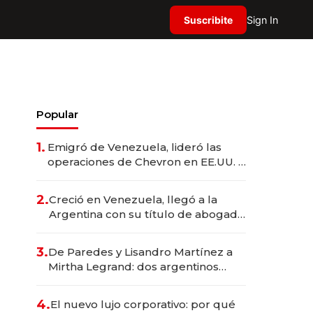
Suscribite
Sign In
Popular
1.
Emigró de Venezuela, lideró las
operaciones de Chevron en EE.UU. y
hoy es la única mujer CEO en Vaca
Muerta
2.
Creció en Venezuela, llegó a la
Argentina con su título de abogado
y construyó un imperio
gastronómico que revoluciona las
3.
De Paredes y Lisandro Martínez a
marcas "fast premium"
Mirtha Legrand: dos argentinos
impulsan el negocio del wellness
deportivo y el cuidado corporal
4.
El nuevo lujo corporativo: por qué