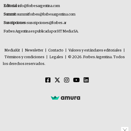
Editorial:
info@forbesargentina.com
Summit:
summitforbes@forbesargentina.com
Suscripciones:
suscripciones@forbes.ar
Forbes Argentina es publicada por HT Media SA.
MediaKit
|
Newsletter
|
Contacto
|
Valores y estándares editoriales
|
Términos y condiciones
|
Legales
|
© 2026. Forbes Argentina. Todos
los derechos reservados.