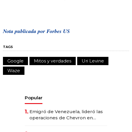
Nota publicada por Forbes US
TAGS
Google
Mitos y verdades
Uri Levine
Waze
Popular
1.
Emigró de Venezuela, lideró las
operaciones de Chevron en
EE.UU. y hoy es la única mujer
CEO en Vaca Muerta