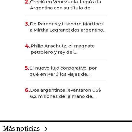
2.
Creció en Venezuela, llegó a la
Argentina con su título de
abogado y construyó un imperio
gastronómico que revoluciona
3.
De Paredes y Lisandro Martínez
las marcas "fast premium"
a Mirtha Legrand: dos argentinos
impulsan el negocio del wellness
deportivo y el cuidado corporal
4.
Philip Anschutz, el magnate
petrolero y rey del
entretenimiento que va por la
licitación de Tecnópolis junto a
5.
El nuevo lujo corporativo: por
Fénix
qué en Perú los viajes de
negocios dejan de ser reuniones
para convertirse en experiencias
6.
Dos argentinos levantaron US$
transformadoras
6,2 millones de la mano de
Rauch, Englebienne y Woloski
Más noticias