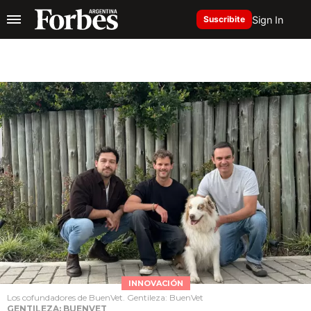
Sign In
Suscribite
INNOVACIÓN
Los cofundadores de BuenVet. Gentileza: BuenVet
GENTILEZA: BUENVET