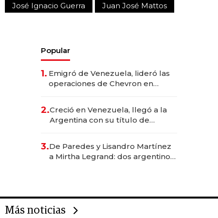
José Ignacio Guerra
Juan José Mattos
Popular
1.
Emigró de Venezuela, lideró las
operaciones de Chevron en
EE.UU. y hoy es la única mujer
CEO en Vaca Muerta
2.
Creció en Venezuela, llegó a la
Argentina con su título de
abogado y construyó un imperio
gastronómico que revoluciona
3.
De Paredes y Lisandro Martínez
las marcas "fast premium"
a Mirtha Legrand: dos argentinos
impulsan el negocio del wellness
deportivo y el cuidado corporal
Más noticias