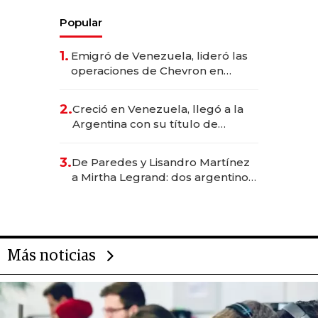
Popular
1.
Emigró de Venezuela, lideró las
operaciones de Chevron en
EE.UU. y hoy es la única mujer
CEO en Vaca Muerta
2.
Creció en Venezuela, llegó a la
Argentina con su título de
abogado y construyó un imperio
gastronómico que revoluciona
3.
De Paredes y Lisandro Martínez
las marcas "fast premium"
a Mirtha Legrand: dos argentinos
impulsan el negocio del wellness
deportivo y el cuidado corporal
Más noticias