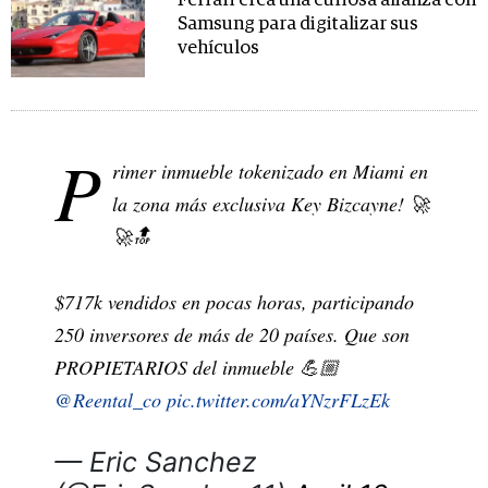
Ferrari crea una curiosa alianza con
Samsung para digitalizar sus
vehículos
P
rimer inmueble tokenizado en Miami en
la zona más exclusiva Key Bizcayne! 🚀
🚀🔝
$717k vendidos en pocas horas, participando
250 inversores de más de 20 países. Que son
PROPIETARIOS del inmueble 💪🏼
@Reental_co
pic.twitter.com/aYNzrFLzEk
— Eric Sanchez