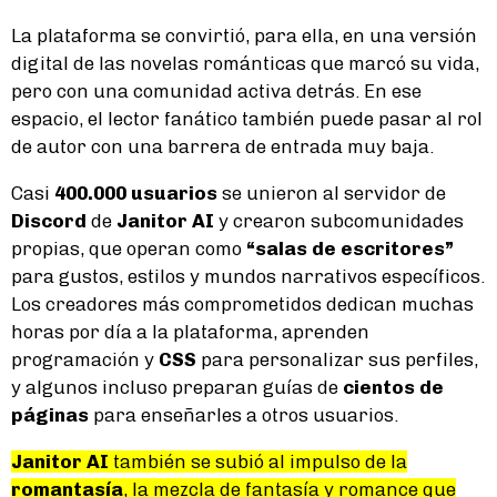
La plataforma se convirtió, para ella, en una versión
digital de las novelas románticas que marcó su vida,
pero con una comunidad activa detrás. En ese
espacio, el lector fanático también puede pasar al rol
de autor con una barrera de entrada muy baja.
Casi
400.000 usuarios
se unieron al servidor de
Discord
de
Janitor AI
y crearon subcomunidades
propias, que operan como
“salas de escritores”
para gustos, estilos y mundos narrativos específicos.
Los creadores más comprometidos dedican muchas
horas por día a la plataforma, aprenden
programación y
CSS
para personalizar sus perfiles,
y algunos incluso preparan guías de
cientos de
páginas
para enseñarles a otros usuarios.
Janitor AI
también se subió al impulso de la
romantasía
, la mezcla de fantasía y romance que