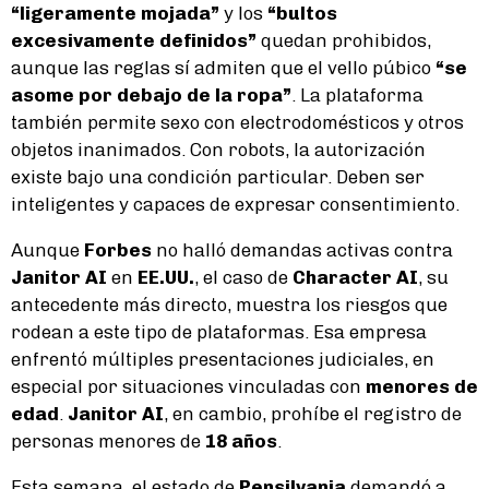
“ligeramente mojada”
y los
“bultos
excesivamente definidos”
quedan prohibidos,
aunque las reglas sí admiten que el vello púbico
“se
asome por debajo de la ropa”
. La plataforma
también permite sexo con electrodomésticos y otros
objetos inanimados. Con robots, la autorización
existe bajo una condición particular. Deben ser
inteligentes y capaces de expresar consentimiento.
Aunque
Forbes
no halló demandas activas contra
Janitor AI
en
EE.UU.
, el caso de
Character AI
, su
antecedente más directo, muestra los riesgos que
rodean a este tipo de plataformas. Esa empresa
enfrentó múltiples presentaciones judiciales, en
especial por situaciones vinculadas con
menores de
edad
.
Janitor AI
, en cambio, prohíbe el registro de
personas menores de
18 años
.
Esta semana, el estado de
Pensilvania
demandó a