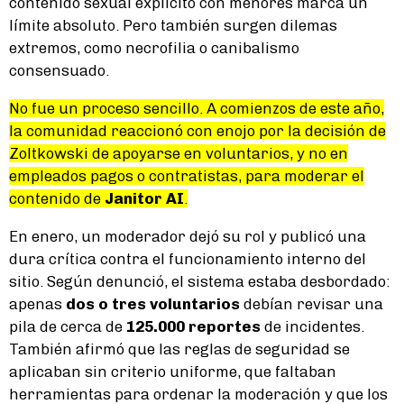
contenido sexual explícito con menores marca un
límite absoluto. Pero también surgen dilemas
extremos, como necrofilia o canibalismo
consensuado.
No fue un proceso sencillo. A comienzos de este año,
la comunidad reaccionó con enojo por la decisión de
Zoltkowski de apoyarse en voluntarios, y no en
empleados pagos o contratistas, para moderar el
contenido de
Janitor AI
.
En enero, un moderador dejó su rol y publicó una
dura crítica contra el funcionamiento interno del
sitio. Según denunció, el sistema estaba desbordado:
apenas
dos o tres voluntarios
debían revisar una
pila de cerca de
125.000 reportes
de incidentes.
También afirmó que las reglas de seguridad se
aplicaban sin criterio uniforme, que faltaban
herramientas para ordenar la moderación y que los