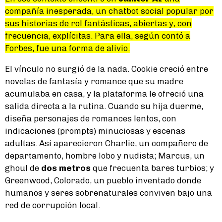
compañía inesperada, un chatbot social popular por
sus historias de rol fantásticas, abiertas y, con
frecuencia, explícitas. Para ella, según contó a
Forbes, fue una forma de alivio.
El vínculo no surgió de la nada. Cookie creció entre
novelas de fantasía y romance que su madre
acumulaba en casa, y la plataforma le ofreció una
salida directa a la rutina. Cuando su hija duerme,
diseña personajes de romances lentos, con
indicaciones (prompts) minuciosas y escenas
adultas. Así aparecieron Charlie, un compañero de
departamento, hombre lobo y nudista; Marcus, un
ghoul de
dos metros
que frecuenta bares turbios; y
Greenwood, Colorado, un pueblo inventado donde
humanos y seres sobrenaturales conviven bajo una
red de corrupción local.