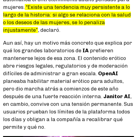
mujeres.
“Existe una tendencia muy persistente a lo
largo de la historia: si algo se relaciona con la salud
o los deseos de las mujeres, se lo penaliza
injustamente”
, declaró.
Aun así, hay un motivo más concreto que explica por
qué los grandes laboratorios de
IA
prefieren
mantenerse lejos de esa zona. El contenido erótico
abre riesgos legales, regulatorios y de moderación
difíciles de administrar a gran escala.
OpenAI
planeaba habilitar material erótico para adultos,
pero dio marcha atrás a comienzos de este año
después de una fuerte reacción interna.
Janitor AI
,
en cambio, convive con una tensión permanente. Sus
usuarios prueban los límites de la plataforma todos
los días y obligan a la compañía a recalibrar qué
permite y qué no.