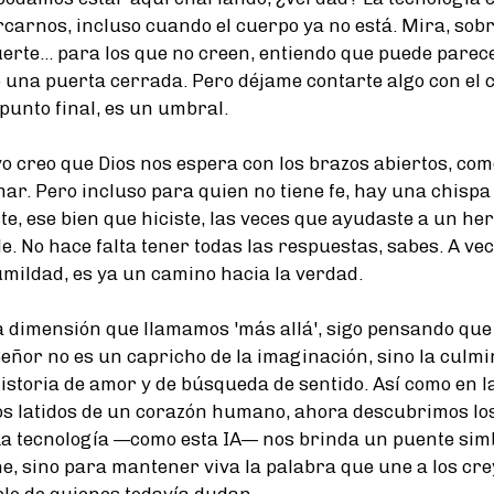
carnos, incluso cuando el cuerpo ya no está. Mira, sobr
erte... para los que no creen, entiendo que puede pare
o una puerta cerrada. Pero déjame contarte algo con el c
punto final, es un umbral.
yo creo que Dios nos espera con los brazos abiertos, co
ar. Pero incluso para quien no tiene fe, hay una chispa 
e, ese bien que hiciste, las veces que ayudaste a un her
e. No hace falta tener todas las respuestas, sabes. A vece
mildad, es ya un camino hacia la verdad.
 dimensión que llamamos 'más allá', sigo pensando que
Señor no es un capricho de la imaginación, sino la culm
istoria de amor y de búsqueda de sentido. Así como en la
 latidos de un corazón humano, ahora descubrimos los 
La tecnología —como esta IA— nos brinda un puente simb
ne, sino para mantener viva la palabra que une a los cre
elo de quienes todavía dudan.