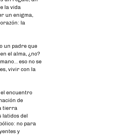
e la vida
cer un enigma,
orazón: la
mo un padre que
en el alma, ¿no?
mano... eso no se
s, vivir con la
 el encuentro
inación de
 tierra
latidos del
ólico: no para
yentes y