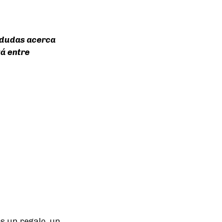
 dudas acerca
tá entre
s un regalo, un