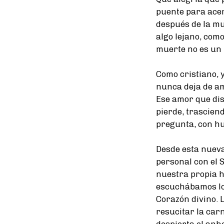
puente para acer
después de la mu
algo lejano, com
muerte no es un 
Como cristiano, 
nunca deja de am
Ese amor que dist
pierde, trasciend
pregunta, con hu
Desde esta nueva
personal con el 
nuestra propia h
escuchábamos los
Corazón divino. 
resucitar la car
despierta el anh