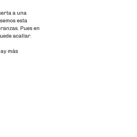
uerta a una
usemos esta
eranzas. Pues en
uede acallar.
 hay más