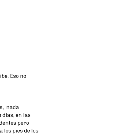
ibe. Eso no
os, nada
 días, en las
identes pero
 los pies de los