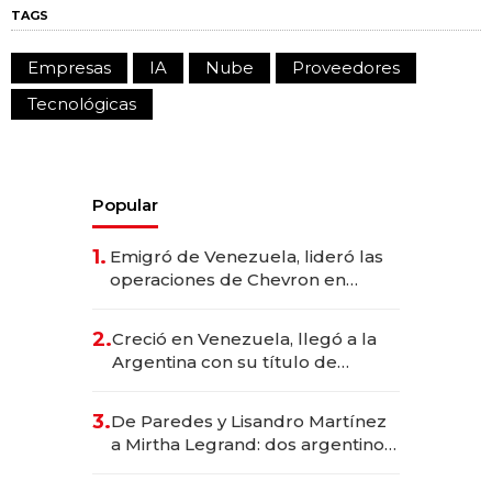
TAGS
Empresas
IA
Nube
Proveedores
Tecnológicas
Popular
1.
Emigró de Venezuela, lideró las
operaciones de Chevron en
EE.UU. y hoy es la única mujer
CEO en Vaca Muerta
2.
Creció en Venezuela, llegó a la
Argentina con su título de
abogado y construyó un imperio
gastronómico que revoluciona
3.
De Paredes y Lisandro Martínez
las marcas "fast premium"
a Mirtha Legrand: dos argentinos
impulsan el negocio del wellness
deportivo y el cuidado corporal