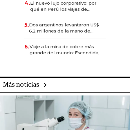
4.
El nuevo lujo corporativo: por
qué en Perú los viajes de
negocios dejan de ser reuniones
para convertirse en experiencias
5.
Dos argentinos levantaron US$
transformadoras
6,2 millones de la mano de
Rauch, Englebienne y Woloski
6.
Viaje a la mina de cobre más
grande del mundo: Escondida, el
gigante chileno que exporta US$
14.000 millones anuales
Más noticias