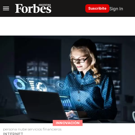
Sign In
Suscribite
INNOVACIÓN
persona nube servicios financieros
INTERNET