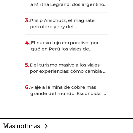
las marcas "fast premium"
a Mirtha Legrand: dos argentinos
impulsan el negocio del wellness
deportivo y el cuidado corporal
3.
Philip Anschutz, el magnate
petrolero y rey del
entretenimiento que va por la
licitación de Tecnópolis junto a
4.
El nuevo lujo corporativo: por
Fénix
qué en Perú los viajes de
negocios dejan de ser reuniones
para convertirse en experiencias
5.
Del turismo masivo a los viajes
transformadoras
por experiencias: cómo cambia el
negocio de la asistencia al viajero
6.
Viaje a la mina de cobre más
grande del mundo: Escondida, el
gigante chileno que exporta US$
14.000 millones anuales
Más noticias