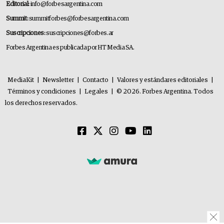
Editorial:
info@forbesargentina.com
Summit:
summitforbes@forbesargentina.com
Suscripciones:
suscripciones@forbes.ar
Forbes Argentina es publicada por HT Media SA.
MediaKit
|
Newsletter
|
Contacto
|
Valores y estándares editoriales
|
Términos y condiciones
|
Legales
|
© 2026. Forbes Argentina. Todos
los derechos reservados.