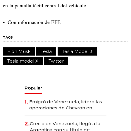
en la pantalla táctil central del vehículo.
Con información de EFE
TAGS
Elon Musk
Tesla
Tesla Model 3
Tesla model X
Twitter
Popular
1.
Emigró de Venezuela, lideró las
operaciones de Chevron en
EE.UU. y hoy es la única mujer
CEO en Vaca Muerta
2.
Creció en Venezuela, llegó a la
Argentina con su título de