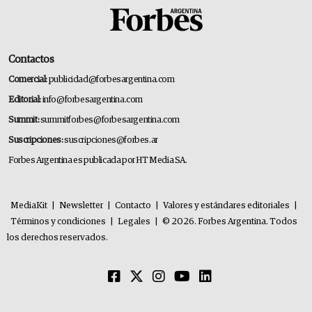
Contactos
Comercial:
publicidad@forbesargentina.com
Editorial:
info@forbesargentina.com
Summit:
summitforbes@forbesargentina.com
Suscripciones:
suscripciones@forbes.ar
Forbes Argentina es publicada por HT Media SA.
MediaKit
|
Newsletter
|
Contacto
|
Valores y estándares editoriales
|
Términos y condiciones
|
Legales
|
© 2026. Forbes Argentina. Todos
los derechos reservados.