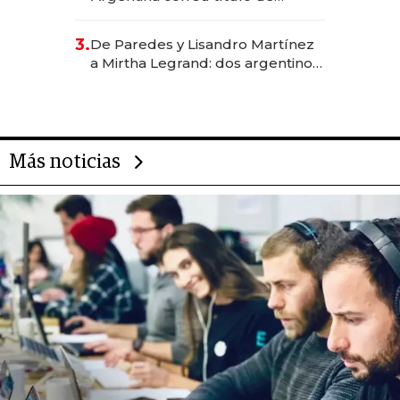
abogado y construyó un imperio
gastronómico que revoluciona
3.
De Paredes y Lisandro Martínez
las marcas "fast premium"
a Mirtha Legrand: dos argentinos
impulsan el negocio del wellness
deportivo y el cuidado corporal
Más noticias