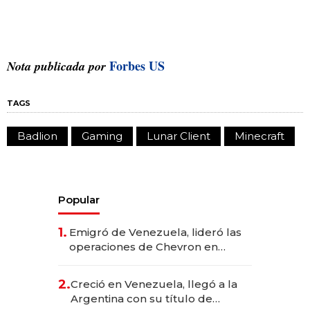
Forbes US
Nota publicada por
TAGS
Badlion
Gaming
Lunar Client
Minecraft
Popular
1.
Emigró de Venezuela, lideró las
operaciones de Chevron en
EE.UU. y hoy es la única mujer
CEO en Vaca Muerta
2.
Creció en Venezuela, llegó a la
Argentina con su título de