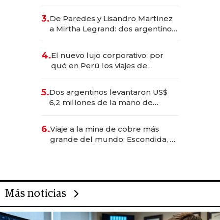
abogado y construyó un imperio
gastronómico que revoluciona
3.
De Paredes y Lisandro Martínez
las marcas "fast premium"
a Mirtha Legrand: dos argentinos
impulsan el negocio del wellness
deportivo y el cuidado corporal
4.
El nuevo lujo corporativo: por
qué en Perú los viajes de
negocios dejan de ser reuniones
para convertirse en experiencias
5.
Dos argentinos levantaron US$
transformadoras
6,2 millones de la mano de
Rauch, Englebienne y Woloski
6.
Viaje a la mina de cobre más
grande del mundo: Escondida, el
gigante chileno que exporta US$
14.000 millones anuales
Más noticias