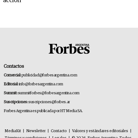
acción
Contactos
Comercial:
publicidad@forbesargentina.com
Editorial:
info@forbesargentina.com
Summit:
summitforbes@forbesargentina.com
Suscripciones:
suscripciones@forbes.ar
Forbes Argentina es publicada por HT Media SA.
MediaKit
|
Newsletter
|
Contacto
|
Valores y estándares editoriales
|