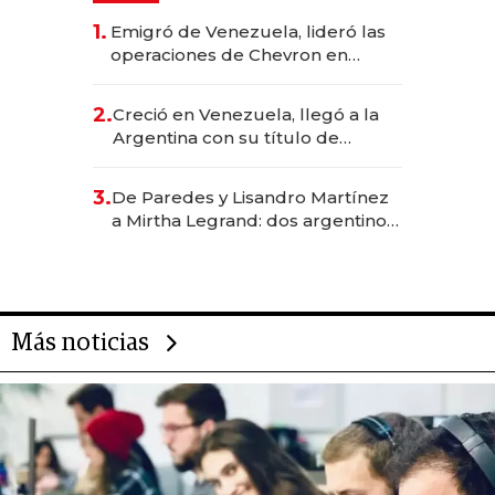
1.
Emigró de Venezuela, lideró las
operaciones de Chevron en
EE.UU. y hoy es la única mujer
CEO en Vaca Muerta
2.
Creció en Venezuela, llegó a la
Argentina con su título de
abogado y construyó un imperio
gastronómico que revoluciona
3.
De Paredes y Lisandro Martínez
las marcas "fast premium"
a Mirtha Legrand: dos argentinos
impulsan el negocio del wellness
deportivo y el cuidado corporal
Más noticias