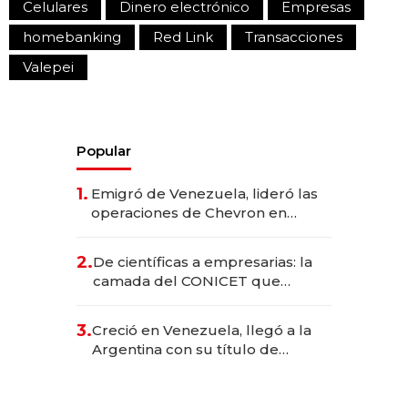
Celulares
Dinero electrónico
Empresas
homebanking
Red Link
Transacciones
Valepei
Popular
1.
Emigró de Venezuela, lideró las
operaciones de Chevron en
EE.UU. y hoy es la única mujer
CEO en Vaca Muerta
2.
De científicas a empresarias: la
camada del CONICET que
levantó más de US$ 40 millones
para fundar startups biotech
3.
Creció en Venezuela, llegó a la
Argentina con su título de
abogado y construyó un imperio
gastronómico que revoluciona
las marcas "fast premium"