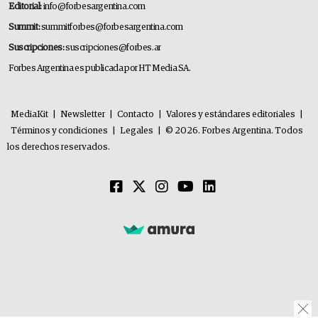
Editorial:
info@forbesargentina.com
Summit:
summitforbes@forbesargentina.com
Suscripciones:
suscripciones@forbes.ar
Forbes Argentina es publicada por HT Media SA.
MediaKit
|
Newsletter
|
Contacto
|
Valores y estándares editoriales
|
Términos y condiciones
|
Legales
|
© 2026. Forbes Argentina. Todos
los derechos reservados.