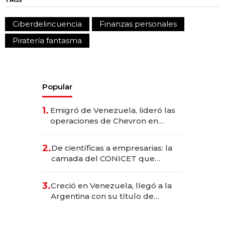
TAGS
Ciberdelincuencia
Finanzas personales
Piratería fantasma
Popular
1.
Emigró de Venezuela, lideró las
operaciones de Chevron en
EE.UU. y hoy es la única mujer
CEO en Vaca Muerta
2.
De científicas a empresarias: la
camada del CONICET que
levantó más de US$ 40 millones
para fundar startups biotech
3.
Creció en Venezuela, llegó a la
Argentina con su título de
abogado y construyó un imperio
gastronómico que revoluciona