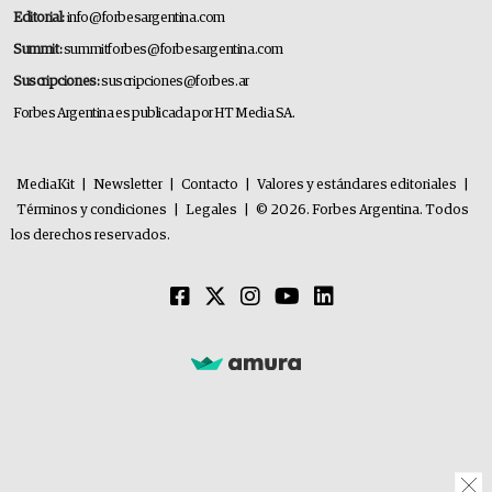
Editorial:
info@forbesargentina.com
Summit:
summitforbes@forbesargentina.com
Suscripciones:
suscripciones@forbes.ar
Forbes Argentina es publicada por HT Media SA.
MediaKit
|
Newsletter
|
Contacto
|
Valores y estándares editoriales
|
Términos y condiciones
|
Legales
|
© 2026. Forbes Argentina. Todos
los derechos reservados.