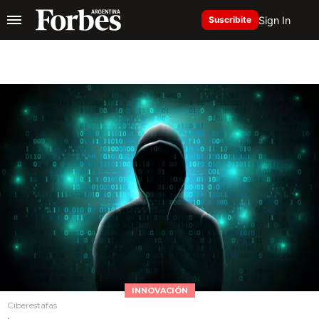
Sign In
Suscribite
INNOVACIÓN
Ciberestafas
.