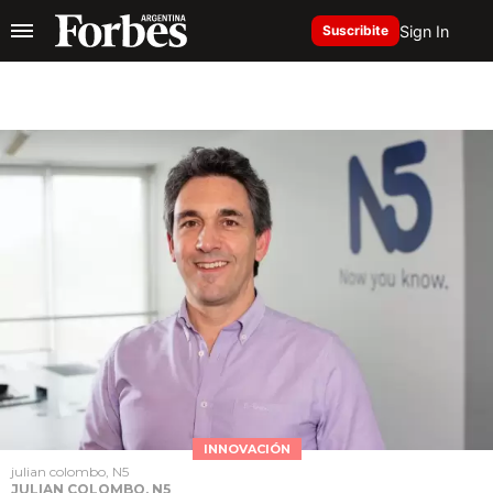
Sign In
Suscribite
INNOVACIÓN
julian colombo, N5
JULIAN COLOMBO, N5