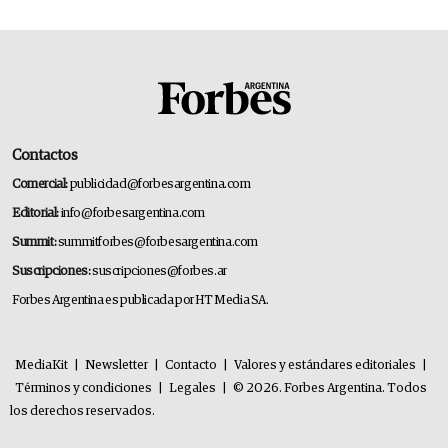
Contactos
Comercial:
publicidad@forbesargentina.com
Editorial:
info@forbesargentina.com
Summit:
summitforbes@forbesargentina.com
Suscripciones:
suscripciones@forbes.ar
Forbes Argentina es publicada por HT Media SA.
MediaKit
|
Newsletter
|
Contacto
|
Valores y estándares editoriales
|
Términos y condiciones
|
Legales
|
© 2026. Forbes Argentina. Todos
los derechos reservados.