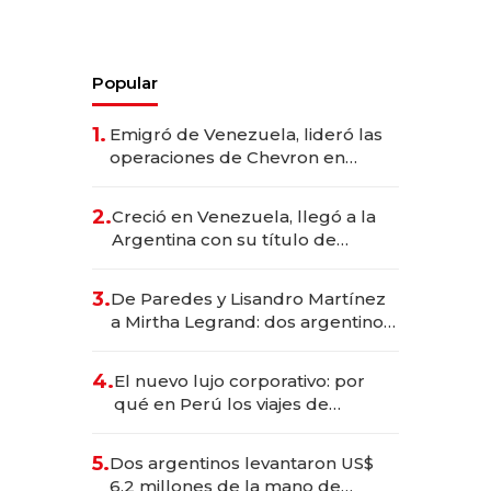
Popular
1.
Emigró de Venezuela, lideró las
operaciones de Chevron en
EE.UU. y hoy es la única mujer
CEO en Vaca Muerta
2.
Creció en Venezuela, llegó a la
Argentina con su título de
abogado y construyó un imperio
gastronómico que revoluciona
3.
De Paredes y Lisandro Martínez
las marcas "fast premium"
a Mirtha Legrand: dos argentinos
impulsan el negocio del wellness
deportivo y el cuidado corporal
4.
El nuevo lujo corporativo: por
qué en Perú los viajes de
negocios dejan de ser reuniones
para convertirse en experiencias
5.
Dos argentinos levantaron US$
transformadoras
6,2 millones de la mano de