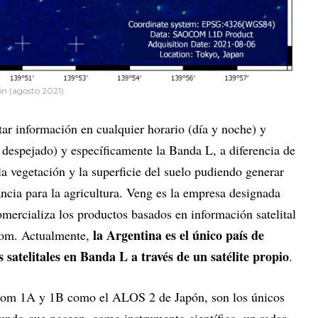
ón (agosto 2021).
tar información en cualquier horario (día y noche) y
despejado) y específicamente la Banda L, a diferencia de
la vegetación y la superficie del suelo pudiendo generar
cia para la agricultura. Veng es la empresa designada
mercializa los productos basados en información satelital
la Argentina es el único país de
com. Actualmente,
satelitales en Banda L a través de un satélite propio
.
aocom 1A y 1B como el ALOS 2 de Japón, son los únicos
mundo que poseen, como instrumento científico, un radar