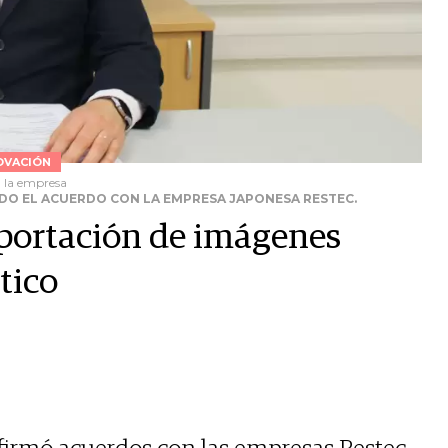
OVACIÓN
n la empresa
NDO EL ACUERDO CON LA EMPRESA JAPONESA RESTEC.
xportación de imágenes
tico