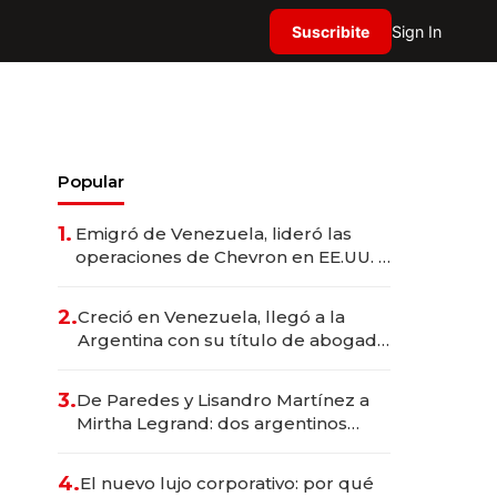
Suscribite
Sign In
Popular
1.
Emigró de Venezuela, lideró las
operaciones de Chevron en EE.UU. y
hoy es la única mujer CEO en Vaca
Muerta
2.
Creció en Venezuela, llegó a la
Argentina con su título de abogado
y construyó un imperio
gastronómico que revoluciona las
3.
De Paredes y Lisandro Martínez a
marcas "fast premium"
Mirtha Legrand: dos argentinos
impulsan el negocio del wellness
deportivo y el cuidado corporal
4.
El nuevo lujo corporativo: por qué