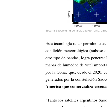
Escena Saocom l1d de la ciudad de Tokio, Jap
Esta tecnología radar permite detec
condición meteorológica (nuboso o 
otro tipo de bandas, logra penetrar 
mapas de humedad de vital importan
por la Conae que, desde el 2020, co
generados por la constelación Sao
América que comercializa escenas 
“Tanto los satélites argentinos S
tres actualmente operativos en el 