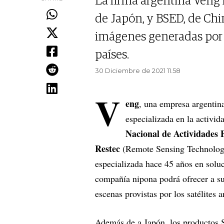
La firma argentina Veng 
de Japón, y BSED, de Chin
imágenes generadas por l
países.
30 Diciembre de 2021 11.58
V
eng
, una empresa argentina
especializada en la activid
Nacional de Actividades 
Restec
(Remote Sensing Technology
especializada hace 45 años en soluc
compañía nipona podrá ofrecer a su
escenas provistas por los satélite
Además de a Japón, los productos 