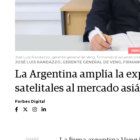
INN
José Luis Randazzo, gerente general de Veng, firmando el acuerdo co
JOSÉ LUIS RANDAZZO, GERENTE GENERAL DE VENG, FIRMA
La Argentina amplía la e
satelitales al mercado asiá
Forbes Digital
SHARE