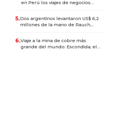
en Perú los viajes de negocios
dejan de ser reuniones para
convertirse en experiencias
5.
Dos argentinos levantaron US$ 6,2
transformadoras
millones de la mano de Rauch,
Englebienne y Woloski
6.
Viaje a la mina de cobre más
grande del mundo: Escondida, el
gigante chileno que exporta US$
14.000 millones anuales