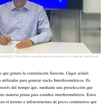
hina BSED, firmando el acuerdo para comercializar imágenes Saocom en
as que genera la constelación Saocom, Unger aclaró:
 utilizadas para generar stacks Interferométricos. Es
 través del tiempo que, mediante una preselección que
 materia prima para estudios interferométricos. Estos
en el terreno e infraestructura de pocos centímetros que