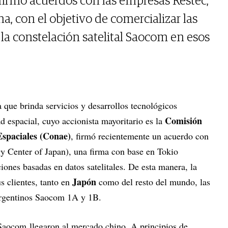
firmó acuerdos con las empresas Restec,
a, con el objetivo de comercializar las
a constelación satelital Saocom en esos
 que brinda servicios y desarrollos tecnológicos
Comisión
ad espacial, cuyo accionista mayoritario es la
Espaciales (Conae)
, firmó recientemente un acuerdo con
 Center of Japan), una firma con base en Tokio
iones basadas en datos satelitales. De esta manera, la
Japón
s clientes, tanto en
como del resto del mundo, las
s argentinos Saocom 1A y 1B.
Saocom llegaron al mercado chino. A principios de