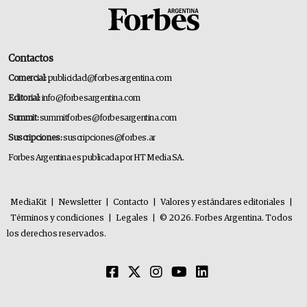
Contactos
Comercial:
publicidad@forbesargentina.com
Editorial:
info@forbesargentina.com
Summit:
summitforbes@forbesargentina.com
Suscripciones:
suscripciones@forbes.ar
Forbes Argentina es publicada por HT Media SA.
MediaKit
|
Newsletter
|
Contacto
|
Valores y estándares editoriales
|
Términos y condiciones
|
Legales
|
© 2026. Forbes Argentina. Todos
los derechos reservados.