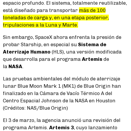
espacio profundo. El sistema, totalmente reutilizable,
está diseñado para transportar
más de 100
toneladas de carga y, en una etapa posterior,
tripulaciones a la Luna y Marte.
Sin embargo, SpaceX ahora enfrenta la presión de
probar Starship, en especial su
Sistema de
Aterrizaje Humano
(HLS), una versión modificada
que desarrolla para el programa
Artemis
de
la
NASA
.
Las pruebas ambientales del módulo de aterrizaje
lunar Blue Moon Mark 1 (MK1) de Blue Origin han
finalizado en la Cámara de Vacío Térmico A del
Centro Espacial Johnson de la NASA en Houston
(Créditos: NAS/Blue Origin)
El 3 de marzo, la agencia anunció una revisión del
programa Artemis.
Artemis 3
, cuyo lanzamiento