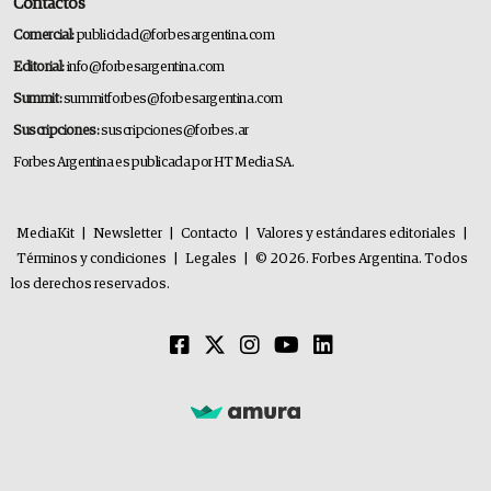
Contactos
Comercial:
publicidad@forbesargentina.com
Editorial:
info@forbesargentina.com
Summit:
summitforbes@forbesargentina.com
Suscripciones:
suscripciones@forbes.ar
Forbes Argentina es publicada por HT Media SA.
MediaKit
|
Newsletter
|
Contacto
|
Valores y estándares editoriales
|
Términos y condiciones
|
Legales
|
© 2026. Forbes Argentina. Todos
los derechos reservados.