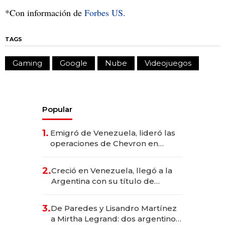
*Con información de
Forbes US.
TAGS
Gaming
Google
Nube
Videojuegos
Popular
1.
Emigró de Venezuela, lideró las
operaciones de Chevron en
EE.UU. y hoy es la única mujer
CEO en Vaca Muerta
2.
Creció en Venezuela, llegó a la
Argentina con su título de
abogado y construyó un imperio
gastronómico que revoluciona
3.
De Paredes y Lisandro Martínez
las marcas "fast premium"
a Mirtha Legrand: dos argentinos