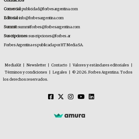
Contactos
Comercial:
publicidad@forbesargentina.com
Editorial:
info@forbesargentina.com
Summit:
summitforbes@forbesargentina.com
Suscripciones:
suscripciones@forbes.ar
Forbes Argentina es publicada por HT Media SA.
MediaKit
|
Newsletter
|
Contacto
|
Valores y estándares editoriales
|
Términos y condiciones
|
Legales
|
© 2026. Forbes Argentina. Todos
los derechos reservados.