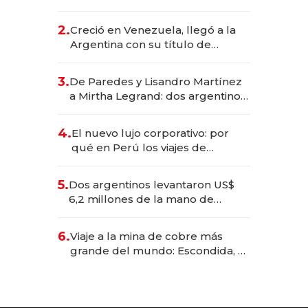
EE.UU. y hoy es la única mujer
CEO en Vaca Muerta
2.
Creció en Venezuela, llegó a la
Argentina con su título de
abogado y construyó un imperio
gastronómico que revoluciona
3.
De Paredes y Lisandro Martínez
las marcas "fast premium"
a Mirtha Legrand: dos argentinos
impulsan el negocio del wellness
deportivo y el cuidado corporal
4.
El nuevo lujo corporativo: por
qué en Perú los viajes de
negocios dejan de ser reuniones
para convertirse en experiencias
5.
Dos argentinos levantaron US$
transformadoras
6,2 millones de la mano de
Rauch, Englebienne y Woloski
6.
Viaje a la mina de cobre más
grande del mundo: Escondida, el
gigante chileno que exporta US$
14.000 millones anuales