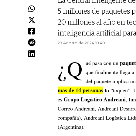
La Central Inteligente d
5 millones de paquetes p
20 millones al año en te
inteligencia artificial pa
29 Agosto de 2024 10.40
¿Q
paque
ué pasa con un
que finalmente llega a
del paquete implica un
más de 14 personas
lo “toquen”. U
Grupo Logístico Andreani
es
, fu
Correo Andreani, Andreani Desarrol
compañía), Andreani Logística Ltd
(Argentina).