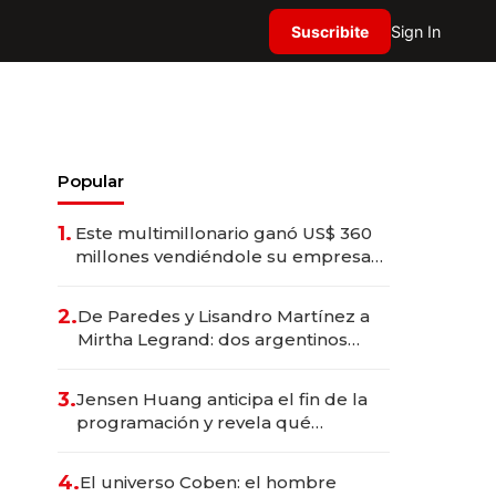
Suscribite
Sign In
Popular
1.
Este multimillonario ganó US$ 360
millones vendiéndole su empresa
de psicodélicos a Eli Lilly
2.
De Paredes y Lisandro Martínez a
Mirtha Legrand: dos argentinos
impulsan el negocio del wellness
deportivo y el cuidado corporal
3.
Jensen Huang anticipa el fin de la
programación y revela qué
aprender para trabajar con IA
4.
El universo Coben: el hombre