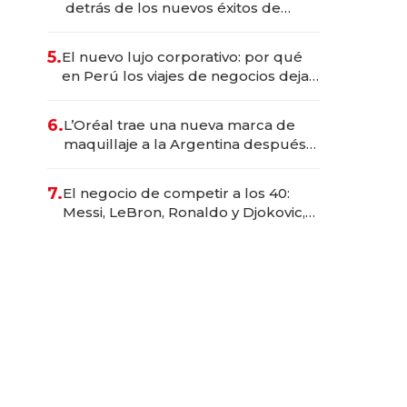
detrás de los nuevos éxitos de
Netflix
5.
El nuevo lujo corporativo: por qué
en Perú los viajes de negocios dejan
de ser reuniones para convertirse
en experiencias transformadoras
6.
L’Oréal trae una nueva marca de
maquillaje a la Argentina después
de 8 años: la estrategia para
conquistar a la Generación Z
7.
El negocio de competir a los 40:
Messi, LeBron, Ronaldo y Djokovic,
las caras detrás del mercado de la
longevidad deportiva