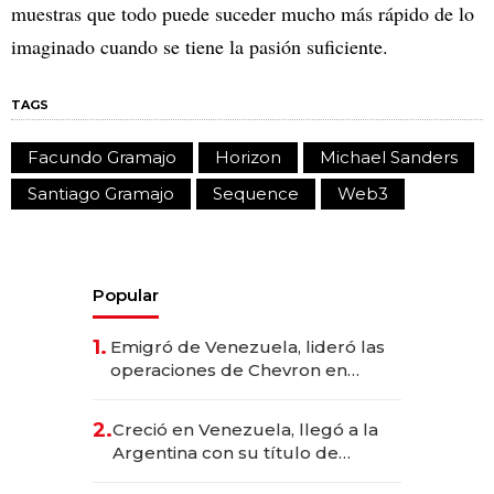
muestras que todo puede suceder mucho más rápido de lo
imaginado cuando se tiene la pasión suficiente.
TAGS
Facundo Gramajo
Horizon
Michael Sanders
Santiago Gramajo
Sequence
Web3
Popular
1.
Emigró de Venezuela, lideró las
operaciones de Chevron en
EE.UU. y hoy es la única mujer
CEO en Vaca Muerta
2.
Creció en Venezuela, llegó a la
Argentina con su título de
abogado y construyó un imperio