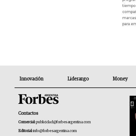
tiempo 
compañí
marcas 
para e
Innovación
Liderazgo
Money
Contactos
Comercial:
publicidad@forbesargentina.com
Editorial:
info@forbesargentina.com