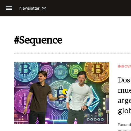
Newsletter
#Sequence
INNOV
Dos
mue
arg
glo
Facundo
program