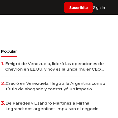
Suscribite
Sign In
Popular
1.
Emigró de Venezuela, lideró las operaciones de
Chevron en EE.UU. y hoy es la única mujer CEO
en Vaca Muerta
2.
Creció en Venezuela, llegó a la Argentina con su
título de abogado y construyó un imperio
gastronómico que revoluciona las marcas "fast
premium"
3.
De Paredes y Lisandro Martínez a Mirtha
Legrand: dos argentinos impulsan el negocio
del wellness deportivo y el cuidado corporal