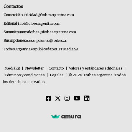
Contactos
Comercial:
publicidad@forbesargentina.com
Editorial:
info@forbesargentina.com
Summit:
summitforbes@forbesargentina.com
Suscripciones:
suscripciones@forbes.ar
Forbes Argentina es publicada por HT Media SA.
MediaKit
|
Newsletter
|
Contacto
|
Valores y estándares editoriales
|
Términos y condiciones
|
Legales
|
© 2026. Forbes Argentina. Todos
los derechos reservados.