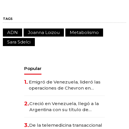
TAGS
ADN
Joanna Loizou
Metabolismo
Sara Sdelci
Popular
1.
Emigró de Venezuela, lideró las
operaciones de Chevron en
EE.UU. y hoy es la única mujer
CEO en Vaca Muerta
2.
Creció en Venezuela, llegó a la
Argentina con su título de
abogado y construyó un imperio
gastronómico que revoluciona
3.
De la telemedicina transaccional
las marcas "fast premium"