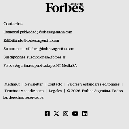
Contactos
Comercial:
publicidad@forbesargentina.com
Editorial:
info@forbesargentina.com
Summit:
summitforbes@forbesargentina.com
Suscripciones:
suscripciones@forbes.ar
Forbes Argentina es publicada por HT Media SA.
MediaKit
|
Newsletter
|
Contacto
|
Valores y estándares editoriales
|
Términos y condiciones
|
Legales
|
© 2026. Forbes Argentina. Todos
los derechos reservados.