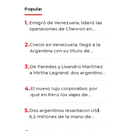
Popular
1.
Emigró de Venezuela, lideró las
operaciones de Chevron en
EE.UU. y hoy es la única mujer
CEO en Vaca Muerta
2.
Creció en Venezuela, llegó a la
Argentina con su título de
abogado y construyó un imperio
gastronómico que revoluciona
3.
De Paredes y Lisandro Martínez
las marcas "fast premium"
a Mirtha Legrand: dos argentinos
impulsan el negocio del wellness
deportivo y el cuidado corporal
4.
El nuevo lujo corporativo: por
qué en Perú los viajes de
negocios dejan de ser reuniones
para convertirse en experiencias
5.
Dos argentinos levantaron US$
transformadoras
6,2 millones de la mano de
Rauch, Englebienne y Woloski