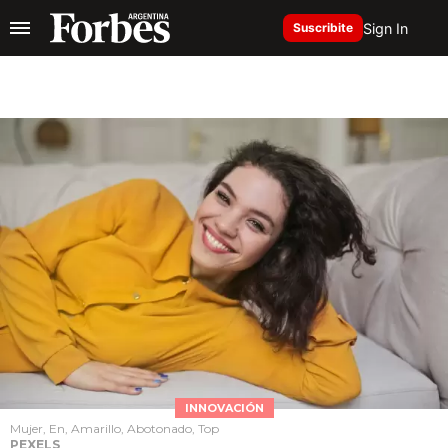
Sign In
Suscribite
INNOVACIÓN
Mujer, En, Amarillo, Abotonado, Top
PEXELS