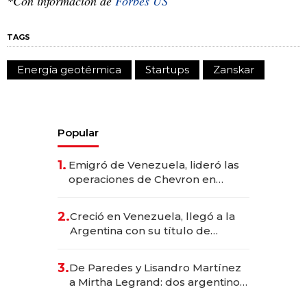
*Con información de
Forbes US
TAGS
Energía geotérmica
Startups
Zanskar
Popular
1.
Emigró de Venezuela, lideró las
operaciones de Chevron en
EE.UU. y hoy es la única mujer
CEO en Vaca Muerta
2.
Creció en Venezuela, llegó a la
Argentina con su título de
abogado y construyó un imperio
gastronómico que revoluciona
3.
De Paredes y Lisandro Martínez
las marcas "fast premium"
a Mirtha Legrand: dos argentinos
impulsan el negocio del wellness