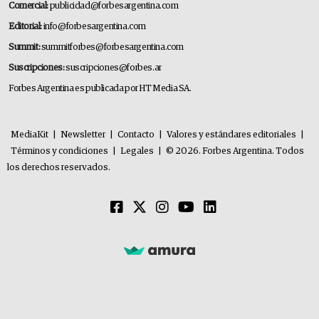
Comercial:
publicidad@forbesargentina.com
Editorial:
info@forbesargentina.com
Summit:
summitforbes@forbesargentina.com
Suscripciones:
suscripciones@forbes.ar
Forbes Argentina es publicada por HT Media SA.
MediaKit
|
Newsletter
|
Contacto
|
Valores y estándares editoriales
|
Términos y condiciones
|
Legales
|
© 2026. Forbes Argentina. Todos
los derechos reservados.