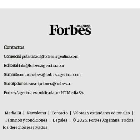
Contactos
Comercial:
publicidad@forbesargentina.com
Editorial:
info@forbesargentina.com
Summit:
summitforbes@forbesargentina.com
Suscripciones:
suscripciones@forbes.ar
Forbes Argentina es publicada por HT Media SA.
MediaKit
|
Newsletter
|
Contacto
|
Valores y estándares editoriales
|
Términos y condiciones
|
Legales
|
© 2026. Forbes Argentina. Todos
los derechos reservados.