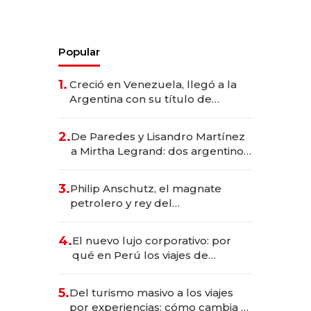
Popular
1.
Creció en Venezuela, llegó a la
Argentina con su título de
abogado y construyó un imperio
gastronómico que revoluciona
2.
De Paredes y Lisandro Martínez
las marcas "fast premium"
a Mirtha Legrand: dos argentinos
impulsan el negocio del wellness
deportivo y el cuidado corporal
3.
Philip Anschutz, el magnate
petrolero y rey del
entretenimiento que va por la
licitación de Tecnópolis junto a
4.
El nuevo lujo corporativo: por
Fénix
qué en Perú los viajes de
negocios dejan de ser reuniones
para convertirse en experiencias
5.
Del turismo masivo a los viajes
transformadoras
por experiencias: cómo cambia el