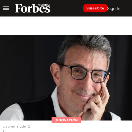
Sign In
Suscribite
INNOVACIÓN
gabriel mysler 2
C