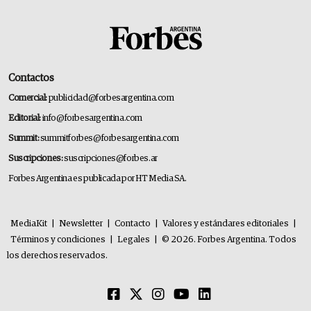
Contactos
Comercial:
publicidad@forbesargentina.com
Editorial:
info@forbesargentina.com
Summit:
summitforbes@forbesargentina.com
Suscripciones:
suscripciones@forbes.ar
Forbes Argentina es publicada por HT Media SA.
MediaKit
|
Newsletter
|
Contacto
|
Valores y estándares editoriales
|
Términos y condiciones
|
Legales
|
© 2026. Forbes Argentina. Todos
los derechos reservados.