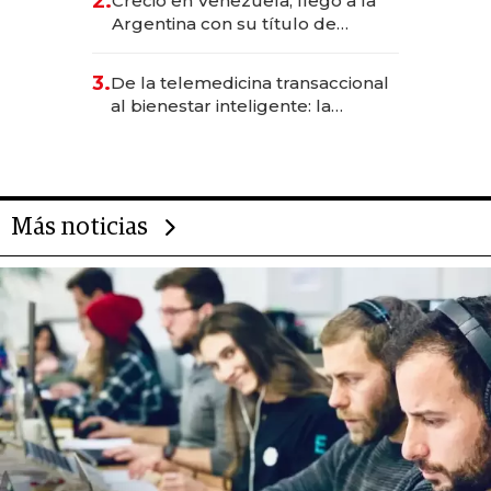
2.
Creció en Venezuela, llegó a la
Argentina con su título de
abogado y construyó un imperio
gastronómico que revoluciona
3.
De la telemedicina transaccional
las marcas "fast premium"
al bienestar inteligente: la
evolución de doc24 para
transformar a las organizaciones
Más noticias