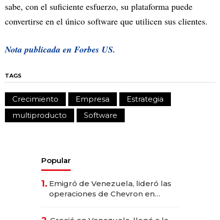
sabe, con el suficiente esfuerzo, su plataforma puede
convertirse en el único software que utilicen sus clientes.
Nota publicada en
Forbes US.
TAGS
Crecimiento
Empresa
Estrategia
multiproducto
Software
Popular
1.
Emigró de Venezuela, lideró las
operaciones de Chevron en
EE.UU. y hoy es la única mujer
CEO en Vaca Muerta