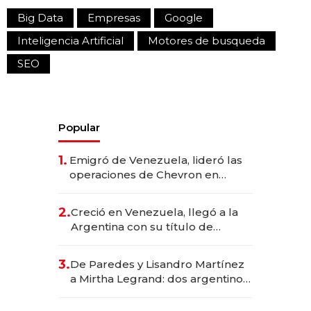
Big Data
Empresas
Google
Inteligencia Artificial
Motores de busqueda
SEO
Popular
1.
Emigró de Venezuela, lideró las
operaciones de Chevron en
EE.UU. y hoy es la única mujer
CEO en Vaca Muerta
2.
Creció en Venezuela, llegó a la
Argentina con su título de
abogado y construyó un imperio
gastronómico que revoluciona
3.
De Paredes y Lisandro Martínez
las marcas "fast premium"
a Mirtha Legrand: dos argentinos
impulsan el negocio del wellness
deportivo y el cuidado corporal