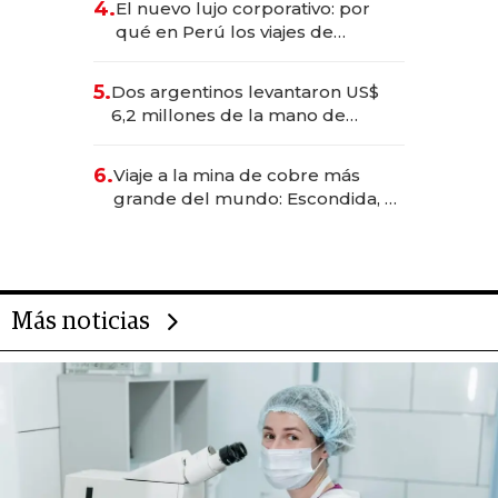
4.
El nuevo lujo corporativo: por
qué en Perú los viajes de
negocios dejan de ser reuniones
para convertirse en experiencias
5.
Dos argentinos levantaron US$
transformadoras
6,2 millones de la mano de
Rauch, Englebienne y Woloski
6.
Viaje a la mina de cobre más
grande del mundo: Escondida, el
gigante chileno que exporta US$
14.000 millones anuales
Más noticias