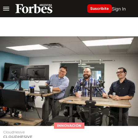
Sign In
Suscribite
INNOVACIÓN
CloudHesive
CLOUDHESIVE