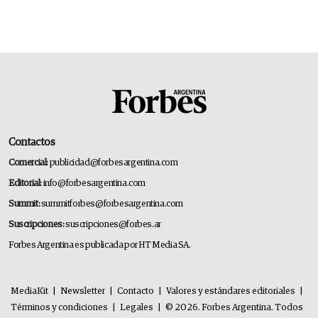
Contactos
Comercial:
publicidad@forbesargentina.com
Editorial:
info@forbesargentina.com
Summit:
summitforbes@forbesargentina.com
Suscripciones:
suscripciones@forbes.ar
Forbes Argentina es publicada por HT Media SA.
MediaKit
|
Newsletter
|
Contacto
|
Valores y estándares editoriales
|
Términos y condiciones
|
Legales
|
© 2026. Forbes Argentina. Todos