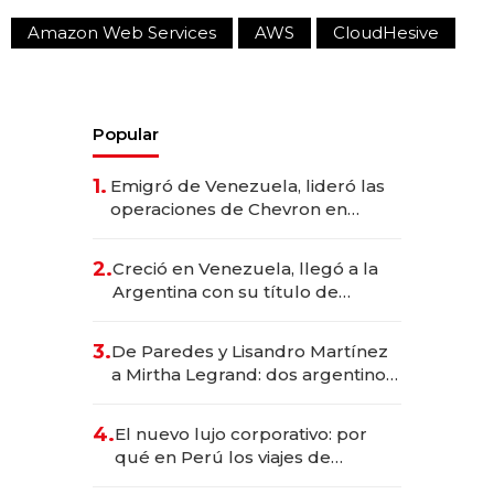
Amazon Web Services
AWS
CloudHesive
Popular
1.
Emigró de Venezuela, lideró las
operaciones de Chevron en
EE.UU. y hoy es la única mujer
CEO en Vaca Muerta
2.
Creció en Venezuela, llegó a la
Argentina con su título de
abogado y construyó un imperio
gastronómico que revoluciona
3.
De Paredes y Lisandro Martínez
las marcas "fast premium"
a Mirtha Legrand: dos argentinos
impulsan el negocio del wellness
deportivo y el cuidado corporal
4.
El nuevo lujo corporativo: por
qué en Perú los viajes de
negocios dejan de ser reuniones