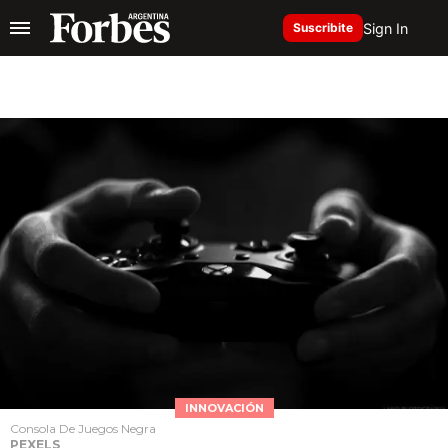
Sign In
Suscribite
INNOVACIÓN
Consola De Juegos Negra
PEXELS