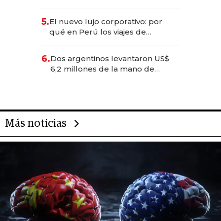
entretenimiento que va por la
licitación de Tecnópolis junto a
5.
El nuevo lujo corporativo: por
Fénix
qué en Perú los viajes de
negocios dejan de ser reuniones
para convertirse en experiencias
6.
Dos argentinos levantaron US$
transformadoras
6,2 millones de la mano de
Rauch, Englebienne y Woloski
Más noticias