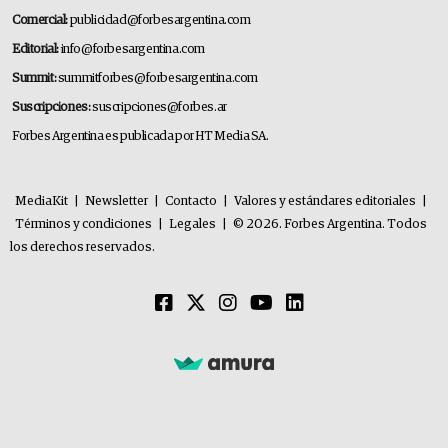
Comercial:
publicidad@forbesargentina.com
Editorial:
info@forbesargentina.com
Summit:
summitforbes@forbesargentina.com
Suscripciones:
suscripciones@forbes.ar
Forbes Argentina es publicada por HT Media SA.
MediaKit
|
Newsletter
|
Contacto
|
Valores y estándares editoriales
|
Términos y condiciones
|
Legales
|
© 2026. Forbes Argentina. Todos
los derechos reservados.