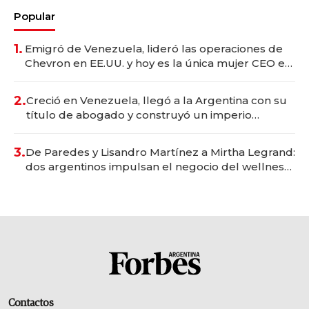
Popular
1.
Emigró de Venezuela, lideró las operaciones de
Chevron en EE.UU. y hoy es la única mujer CEO en
Vaca Muerta
2.
Creció en Venezuela, llegó a la Argentina con su
título de abogado y construyó un imperio
gastronómico que revoluciona las marcas "fast
premium"
3.
De Paredes y Lisandro Martínez a Mirtha Legrand:
dos argentinos impulsan el negocio del wellness
deportivo y el cuidado corporal
Contactos