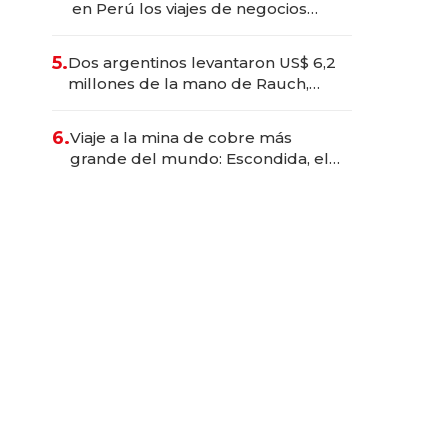
en Perú los viajes de negocios
dejan de ser reuniones para
convertirse en experiencias
5.
Dos argentinos levantaron US$ 6,2
transformadoras
millones de la mano de Rauch,
Englebienne y Woloski
6.
Viaje a la mina de cobre más
grande del mundo: Escondida, el
gigante chileno que exporta US$
14.000 millones anuales