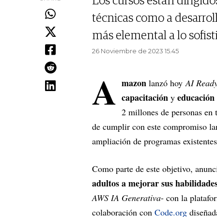
Los cursos están dirigido
técnicas como a desarrol
más elemental a lo sofist
26 Noviembre de 2023 15.45
A
mazon
lanzó hoy
AI Read
capacitación
educación 
y
2 millones de personas en 
de cumplir con este compromiso lan
ampliación de programas existentes
Como parte de este objetivo, anun
adultos a mejorar sus habilidade
AWS IA Generativa
- con la plataf
colaboración con
Code.org
diseñad