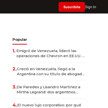
Suscribite
Sign In
Popular
1.
Emigró de Venezuela, lideró las
operaciones de Chevron en EE.UU. y
hoy es la única mujer CEO en Vaca
Muerta
2.
Creció en Venezuela, llegó a la
Argentina con su título de abogado
y construyó un imperio
gastronómico que revoluciona las
3.
De Paredes y Lisandro Martínez a
marcas "fast premium"
Mirtha Legrand: dos argentinos
impulsan el negocio del wellness
deportivo y el cuidado corporal
4.
El nuevo lujo corporativo: por qué