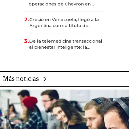
operaciones de Chevron en
EE.UU. y hoy es la única mujer
CEO en Vaca Muerta
2.
Creció en Venezuela, llegó a la
Argentina con su título de
abogado y construyó un imperio
gastronómico que revoluciona
3.
De la telemedicina transaccional
las marcas "fast premium"
al bienestar inteligente: la
evolución de doc24 para
transformar a las organizaciones
Más noticias