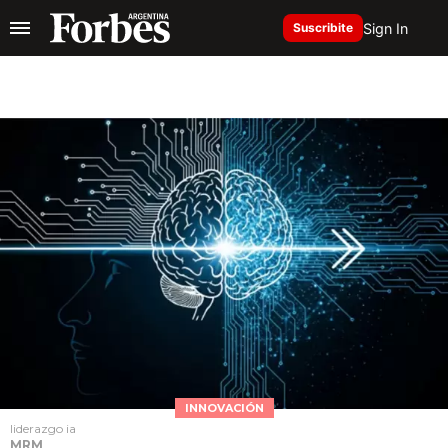
Sign In
Suscribite
INNOVACIÓN
liderazgo ia
MRM