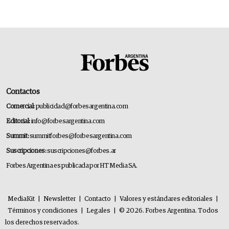
Contactos
Comercial:
publicidad@forbesargentina.com
Editorial:
info@forbesargentina.com
Summit:
summitforbes@forbesargentina.com
Suscripciones:
suscripciones@forbes.ar
Forbes Argentina es publicada por HT Media SA.
MediaKit
|
Newsletter
|
Contacto
|
Valores y estándares editoriales
|
Términos y condiciones
|
Legales
|
© 2026. Forbes Argentina. Todos
los derechos reservados.