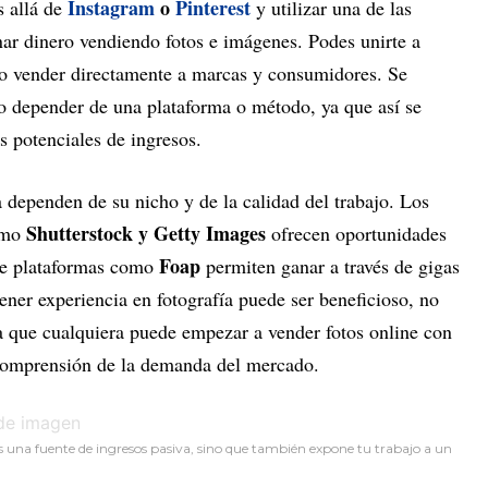
Instagram
o
Pinterest
s allá de
y utilizar una de las
ar dinero vendiendo fotos e imágenes. Podes unirte a
 o vender directamente a marcas y consumidores. Se
no depender de una plataforma o método, ya que así se
s potenciales de ingresos.
dependen de su nicho y de la calidad del trabajo. Los
Shutterstock y Getty Images
como
ofrecen oportunidades
Foap
que plataformas como
permiten ganar a través de gigas
ner experiencia en fotografía puede ser beneficioso, no
 a que cualquiera puede empezar a vender fotos online con
 comprensión de la demanda del mercado.
es una fuente de ingresos pasiva, sino que también expone tu trabajo a un