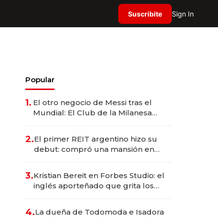
Suscribite
Sign In
Popular
1.
El otro negocio de Messi tras el
Mundial: El Club de la Milanesa
invierte US$ 6 millones en su
expansión y desembarca en Europa
2.
El primer REIT argentino hizo su
debut: compró una mansión en
Barrio Parque por US$ 3,6 millones
3.
Kristian Bereit en Forbes Studio: el
inglés aporteñado que grita los
goles de Argentina y representa a
35 estrellas globales por USD
4.
La dueña de Todomoda e Isadora
200M.