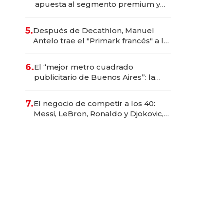
apuesta al segmento premium y
trae una marca brasileña a la
Argentina
5.
Después de Decathlon, Manuel
Antelo trae el "Primark francés" a la
Argentina con una inversión de US$
20 millones
6.
El “mejor metro cuadrado
publicitario de Buenos Aires”: la
startup que factura $ 250 millones
en los asientos traseros de los
7.
El negocio de competir a los 40:
autos
Messi, LeBron, Ronaldo y Djokovic,
las caras detrás del mercado de la
longevidad deportiva