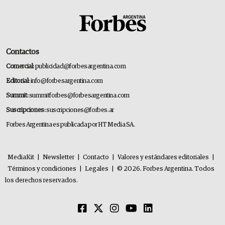
Contactos
Comercial:
publicidad@forbesargentina.com
Editorial:
info@forbesargentina.com
Summit:
summitforbes@forbesargentina.com
Suscripciones:
suscripciones@forbes.ar
Forbes Argentina es publicada por HT Media SA.
MediaKit
|
Newsletter
|
Contacto
|
Valores y estándares editoriales
|
Términos y condiciones
|
Legales
|
© 2026. Forbes Argentina. Todos
los derechos reservados.