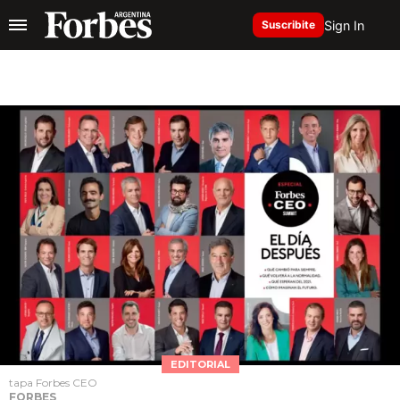
Sign In
Suscribite
EDITORIAL
tapa Forbes CEO
FORBES