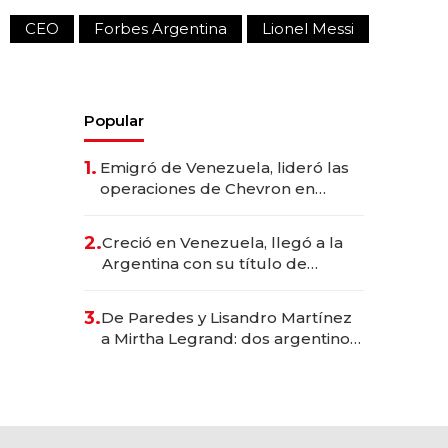
CEO
Forbes Argentina
Lionel Messi
Popular
1.
Emigró de Venezuela, lideró las
operaciones de Chevron en
EE.UU. y hoy es la única mujer
CEO en Vaca Muerta
2.
Creció en Venezuela, llegó a la
Argentina con su título de
abogado y construyó un imperio
gastronómico que revoluciona
3.
De Paredes y Lisandro Martínez
las marcas "fast premium"
a Mirtha Legrand: dos argentinos
impulsan el negocio del wellness
deportivo y el cuidado corporal