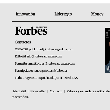
Innovación
Liderazgo
Money
Contactos
Comercial:
publicidad@forbesargentina.com
Editorial:
info@forbesargentina.com
Summit:
summitforbes@forbesargentina.com
Suscripciones:
suscripciones@forbes.ar
Forbes Argentina es publicada por HT Media SA.
MediaKit
|
Newsletter
|
Contacto
|
Valores y estándares editorial
reservados.