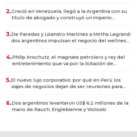
Vaca Muerta
2.
Creció en Venezuela, llegó a la Argentina con su
título de abogado y construyó un imperio
gastronómico que revoluciona las marcas "fast
premium"
3.
De Paredes y Lisandro Martínez a Mirtha Legrand:
dos argentinos impulsan el negocio del wellness
deportivo y el cuidado corporal
4.
Philip Anschutz, el magnate petrolero y rey del
entretenimiento que va por la licitación de
Tecnópolis junto a Fénix
5.
El nuevo lujo corporativo: por qué en Perú los
viajes de negocios dejan de ser reuniones para
convertirse en experiencias transformadoras
6.
Dos argentinos levantaron US$ 6,2 millones de la
mano de Rauch, Englebienne y Woloski