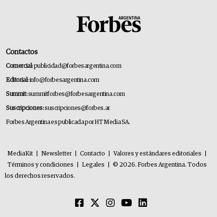
Contactos
Comercial:
publicidad@forbesargentina.com
Editorial:
info@forbesargentina.com
Summit:
summitforbes@forbesargentina.com
Suscripciones:
suscripciones@forbes.ar
Forbes Argentina es publicada por HT Media SA.
MediaKit
|
Newsletter
|
Contacto
|
Valores y estándares editoriales
|
Términos y condiciones
|
Legales
|
© 2026. Forbes Argentina. Todos
los derechos reservados.