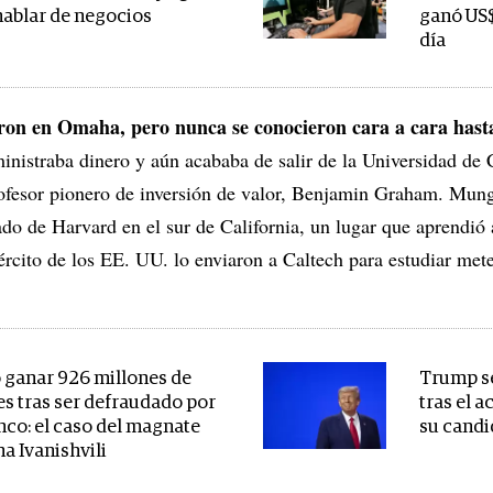
hablar de negocios
ganó US$
día
ron en Omaha, pero nunca se conocieron cara a cara hast
inistraba dinero y aún acababa de salir de la Universidad de
profesor pionero de inversión de valor, Benjamin Graham. Mun
gado de Harvard en el sur de California, un lugar que aprendi
ército de los EE. UU. lo enviaron a Caltech para estudiar met
ganar 926 millones de
Trump se
es tras ser defraudado por
tras el 
nco: el caso del magnate
su candi
a Ivanishvili