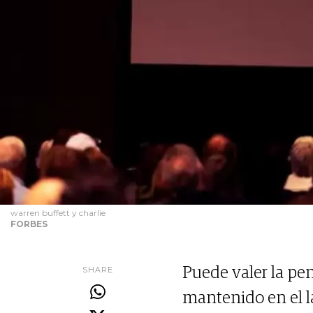
warren buffett y charlie
FORBES
SHARE
Puede valer la pe
mantenido en el l