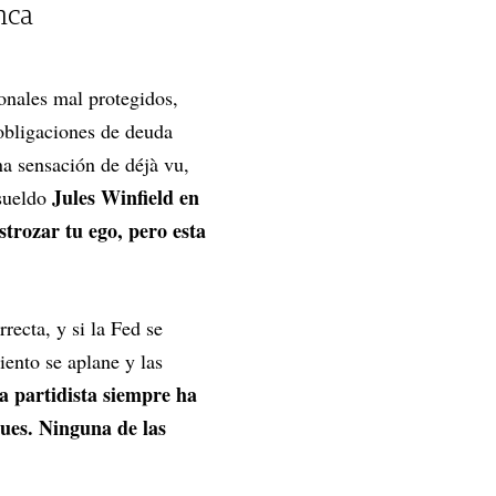
nca
onales mal protegidos,
 obligaciones de deuda
na sensación de déjà vu,
Jules Winfield en
sueldo
trozar tu ego, pero esta
recta, y si la Fed se
iento se aplane y las
da partidista siempre ha
ues. Ninguna de las