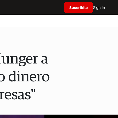
Suscribite
Sign In
Munger a
o dinero
esas"