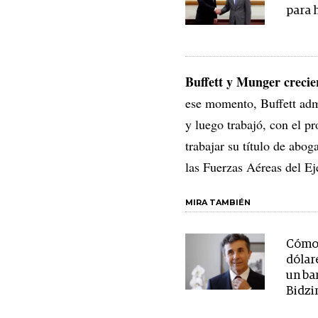
para 
Buffett y Munger crecie
ese momento, Buffett adm
y luego trabajó, con el 
trabajar su título de abo
las Fuerzas Aéreas del Ej
MIRA TAMBIÉN
Cómo 
dólar
un ba
Bidzin