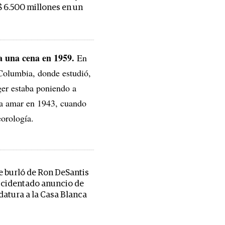
 6.500 millones en un
a una cena en 1959.
En
 Columbia, donde estudió,
ger estaba poniendo a
ó a amar en 1943, cuando
eorología.
 burló de Ron DeSantis
accidentado anuncio de
datura a la Casa Blanca