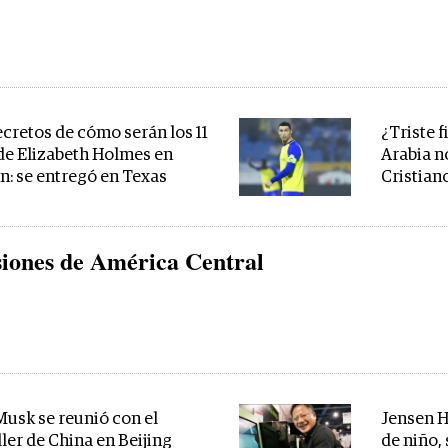
ecretos de cómo serán los 11
¿Triste f
de Elizabeth Holmes en
Arabia n
ón: se entregó en Texas
Cristian
siones de América Central
Musk se reunió con el
Jensen H
ler de China en Beijing
de niño,