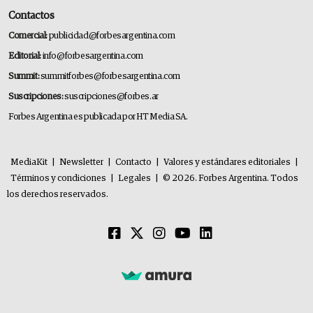
Contactos
Comercial:
publicidad@forbesargentina.com
Editorial:
info@forbesargentina.com
Summit:
summitforbes@forbesargentina.com
Suscripciones:
suscripciones@forbes.ar
Forbes Argentina es publicada por HT Media SA.
MediaKit
|
Newsletter
|
Contacto
|
Valores y estándares editoriales
|
Términos y condiciones
|
Legales
|
© 2026. Forbes Argentina. Todos
los derechos reservados.